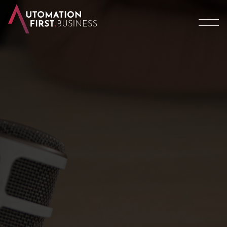
WRÓĆ NA STRONĘ GŁÓWNĄ